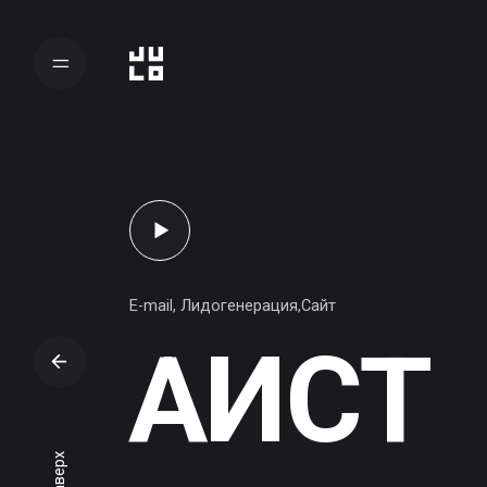
E-mail, Лидогенерация,Сайт
АИСТ
Наверх
Компания-завод по производству ж/б панелей и строи
частных и коммерческих объектов