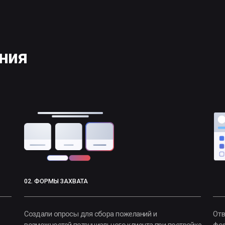
я
02. ФОРМЫ ЗАХВАТА
Создали опросы для сбора пожеланий и
Ответы в онлайн-
возможностей потенциального клиента при постройке
формировать пред
дома: Стиль дома, Площадь, Дополнительные опции,
использовать пар
Место строительства, Этажность, Сроки
Например, предло
строительства, Наличие участка, Условия кредита.
на особых условия