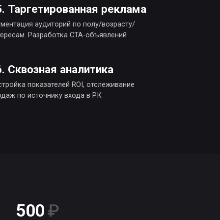
₽
стоимость заявки
я посадочных страниц
35%