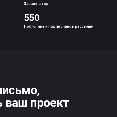
сьмо,
аш проект
й работе. К каждому
несу, поэтому
ми.
а
E-mail
Полезн
егородская улица
info@startjulo.ru
офис 1412-1413
juloceo@startjulo.ru
адрес
Телефон