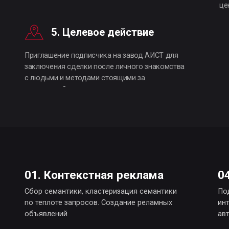
01. Контекстная реклама
04. Email
Сбор семантики, кластеризация семантики
Подключение плат
по теплоте запросов. Создание реламных
интеграция с CRM 
объявлений
автоматизации отп
02. Посадочные страницы
05. Таргет
Разработка онлайн-анкет, квизов. Создание
Сегментация аудит
лендингов под специальные предложения
интересам. Разра
завода компании
03. CRM
06. Сквозна
Внедрение CRM-системы Битрикс24 в работу
Настройка показат
компании. Создание регламентов и скриптов
продаж по источни
для менеджеров