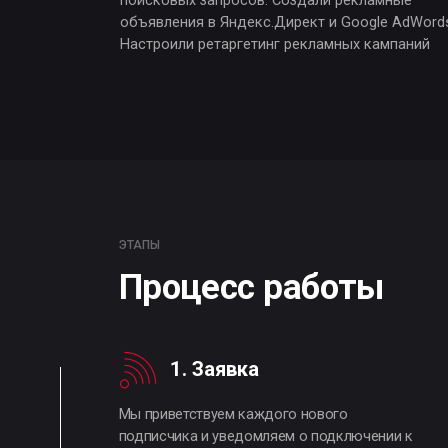
ЭТАПЫ
Процесс работы
1. Заявка
Мы приветствуем каждого нового
подписчика и уведомляем о подключении к
рассылке
4. Опрос на кредитование
Если подписчик на этапе формирования заявки
был заинтересован в кредите - отправляли ему
специальные предложения от банка-партнера