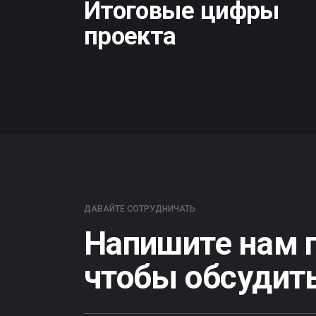
Напишите нам пи
чтобы обсудить в
Мы молодая команда, которая заинтересована в свое
проекту мы относимся как к своему собственному биз
результат и взаимодействие получаются впечатляющи
Адрес офис
Москва, Ниж
дом 29-33, 
Почтовый 