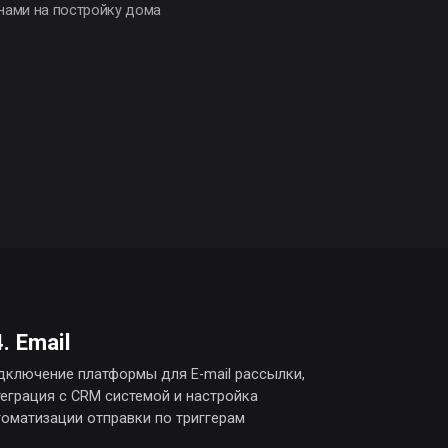
формы для E-mail рассылки,
системой и настройка
равки по триггерам
ированная реклама
орий по полу/возрасту/
ботка CTA-объявлений
я аналитика
елей ROI, отслеживание
ку входа в РК