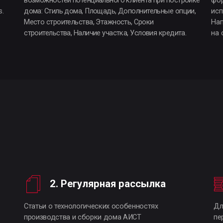
2. Регулярная рассылка
3. Спец
Статьи о технологических особенностях
Для подписчиков 
производства и сборки дома АИСТ
персональные пре
ценами на постро
5. Целевое действие
Приглашение подписчика на завод АИСТ для
заключения сделки после личного знакомства
с людьми и методами стоящими за
технологией