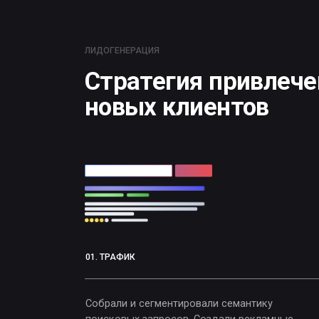
Стратегия привлечени
новых клиентов
01. ТРАФИК
Собрали и сегментировали семантику
поисковых запросов. Создали рекламные
объявления в Яндекс.Директ и Google AdWords.
Настроили ретаргетинг рекламных кампаний