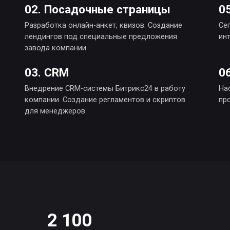
2 100
500
Заявок в год
Средняя 
550
Конверси
Постоянных подписчиков рассылки