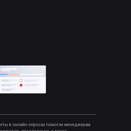
опросах помогли менеджерам
ложение, а также
тнерские отношения компании.
жить клиенту сотрудничество
 с риэлторами или банком